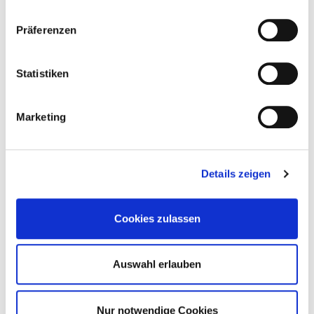
Internet, Telefon & TV
Präferenzen
Internet, Telefon & TV
Alles rund um unsere
glaspower-Produkte
Statistiken
Marketing
Details zeigen
Technischer Service
Cookies zulassen
Technischer Service
Zähler, Anschlüsse etc.
Auswahl erlauben
Nur notwendige Cookies