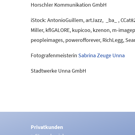
Horschler Kommunikation GmbH
iStock: AntonioGuillem, artJazz, _ba_ , CCa
Miller, kflGALORE, kupicoo, kzenon, m-image
peopleimages, powerofforever, RichLegg, Sean 
Fotografenmeisterin
Sabrina Zeuge Unna
Stadtwerke Unna GmbH
Privatkunden