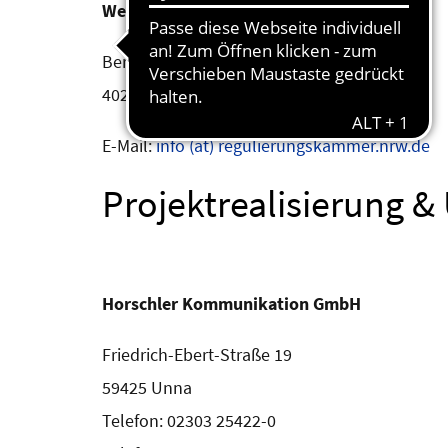
Westfalen
Berger Allee 25
40213 Düsseldorf
E-Mail:
info (at) regulierungskammer.nrw.de
Projektrealisierung 
Horschler Kommunikation GmbH
Friedrich-Ebert-Straße 19
59425 Unna
Telefon: 02303 25422-0