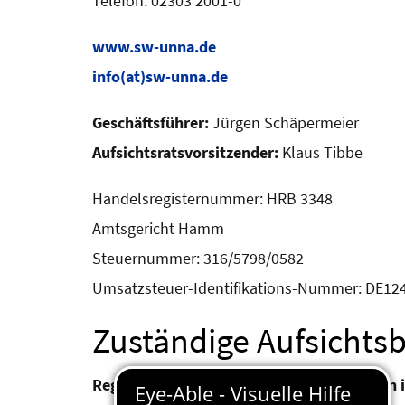
Telefon: 02303 2001-0
www.sw-unna.de
info(at)sw-unna.de
Geschäftsführer:
Jürgen Schäpermeier
Aufsichtsratsvorsitzender:
Klaus Tibbe
Handelsregisternummer: HRB 3348
Amtsgericht Hamm
Steuernummer: 316/5798/0582
Umsatzsteuer-Identifikations-Nummer: DE12
Zuständige Aufsichts
Regulierungskammer Nordrhein-Westfalen im 