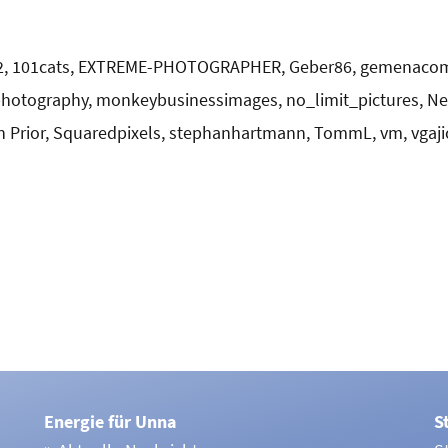
t82, 101cats, EXTREME-PHOTOGRAPHER, Geber86, gemenacom, 
photography, monkeybusinessimages, no_limit_pictures, N
Prior, Squaredpixels, stephanhartmann, TommL, vm, vgajic, 
Energie für Unna
S