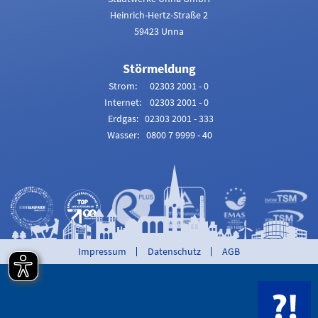
Heinrich-Hertz-Straße 2
59423 Unna
Störmeldung
Strom:
02303 2001 - 0
Internet:
02303 2001 - 0
Erdgas:
02303 2001 - 333
Wasser:
0800 7 9999 - 40
Overlay
Impressum
Datenschutz
AGB
Zum Hilfe-Cen
Hilfe-