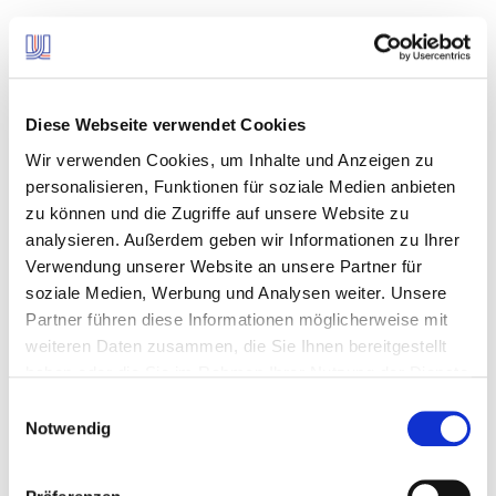
24 Monate Mindestlaufzeit
1 Monat Kündigungsfrist
Rechnungsstellung Per Post oder Online
Diese Webseite verwendet Cookies
3 % Bonus auf Ihre Vorauszahlung
Wir verwenden Cookies, um Inhalte und Anzeigen zu
personalisieren, Funktionen für soziale Medien anbieten
zu können und die Zugriffe auf unsere Website zu
analysieren. Außerdem geben wir Informationen zu Ihrer
Verwendung unserer Website an unsere Partner für
soziale Medien, Werbung und Analysen weiter. Unsere
AGB Erdgas
Partner führen diese Informationen möglicherweise mit
weiteren Daten zusammen, die Sie Ihnen bereitgestellt
Datenschutz-Informationen
haben oder die Sie im Rahmen Ihrer Nutzung der Dienste
gesammelt haben.
Einwilligungsauswahl
Notwendig
Jetzt Erdgasfamilie Plus bestellen