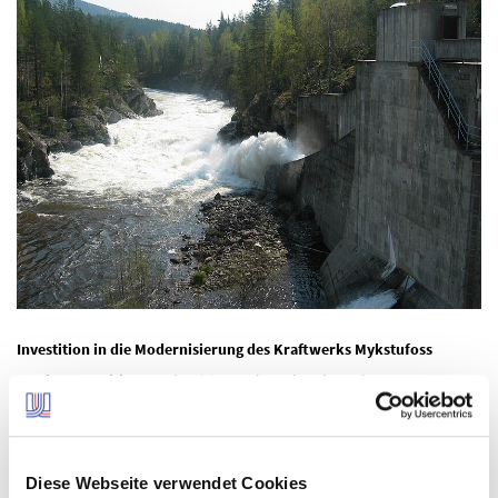
Investition in die Modernisierung des Kraftwerks Mykstufoss
Art der Investition:
Modernisierung bestehender Anlagen
Investitionshöhe:
70 Mio. NOK
Standort:
Veggli, Norwegen
Inbetriebnahme:
1964
Diese Webseite verwendet Cookies
Beginn der Maßnahme:
Oktober 2024