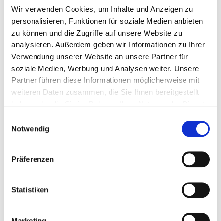
Wir verwenden Cookies, um Inhalte und Anzeigen zu
Kraftwerk:
Das Wasserkraftwerk Mykstufoss liegt am Fluss
personalisieren, Funktionen für soziale Medien anbieten
Numedalslågen im Dorf Veggli in der Provinz Buskerud. Es wurde 1964
zu können und die Zugriffe auf unsere Website zu
in Betrieb genommen und produziert jährlich etwa
290 GWh
analysieren. Außerdem geben wir Informationen zu Ihrer
erneuerbare Energie
, was dem durchschnittlichen Energiebedarf von
Verwendung unserer Website an unsere Partner für
rund 18.000 Haushalten
entspricht.
soziale Medien, Werbung und Analysen weiter. Unsere
Partner führen diese Informationen möglicherweise mit
weiteren Daten zusammen, die Sie Ihnen bereitgestellt
Weitere Informationen finden Sie hier
haben oder die Sie im Rahmen Ihrer Nutzung der Dienste
gesammelt haben.
Einwilligungsauswahl
Notwendig
Investition in den Neubau des Kraftwerks Svean in Norwegen
Art der Investition:
Neubau eines Wasserkraftwerks
Präferenzen
Investitionshöhe:
1,2 Mrd. NOK
Standort:
Trondheim, Norwegen
Statistiken
Inbetriebnahme:
Ende 2027
Maßnahme:
Das neue Kraftwerk hat eine geplante Produktion von
Marketing