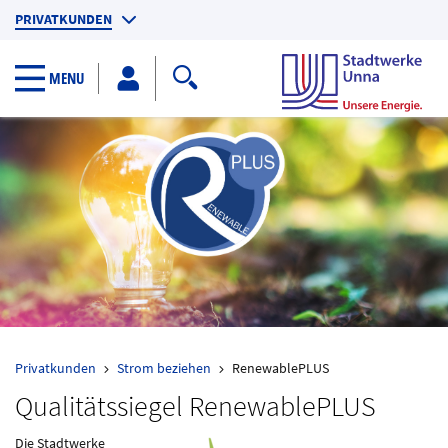
PRIVATKUNDEN
GESCHÄFTSKUNDEN
Search toggler
MENU
KUNDENPORTAL
Privatkunden
Strom beziehen
RenewablePLUS
Qualitätssiegel RenewablePLUS
Die Stadtwerke