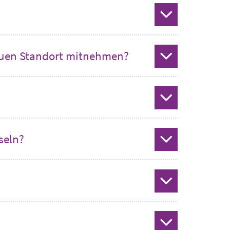
status
neuen Standort mitnehmen?
status
status
seln?
status
status