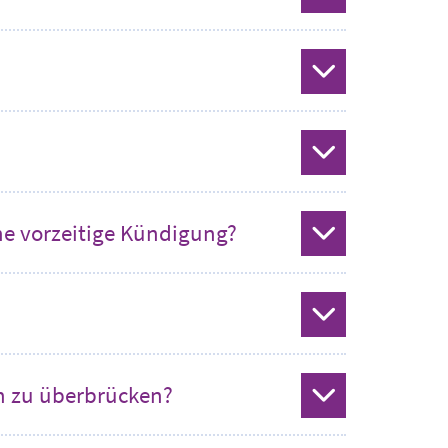
status
status
status
ne vorzeitige Kündigung?
status
status
n zu überbrücken?
status