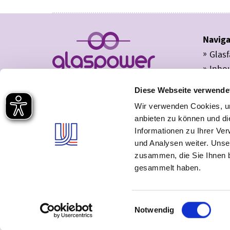
Naviga
Glas
Inho
Proje
Diese Webseite verwende
Prod
Wir verwenden Cookies, um
Vert
anbieten zu können und di
Vertr
Informationen zu Ihrer Ve
Hilfe
und Analysen weiter. Unse
zusammen, die Sie Ihnen b
gesammelt haben.
Einwilligungsauswahl
Notwendig
Impressum
Datenschutz
Allgemeine Gesch