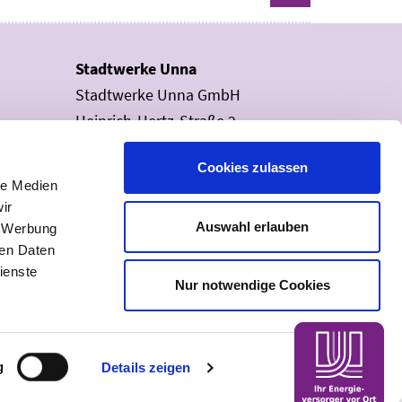
status
Stadtwerke Unna
Stadtwerke Unna GmbH
Heinrich-Hertz-Straße 2
59423 Unna
Cookies zulassen
le Medien
Störmeldung
ir
Internet:
02303 2001 - 000
Auswahl erlauben
, Werbung
ren Daten
ienste
Nur notwendige Cookies
e
g
Details zeigen