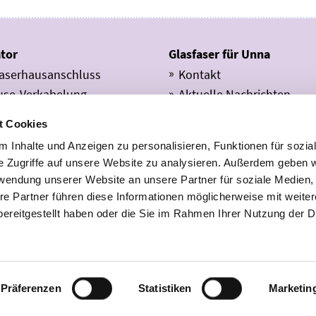
tor
Glasfaser für Unna
faserhausanschluss
Kontakt
use-Verkabelung
Aktuelle Nachrichten
ktgebiete
Anfahrt
t Cookies
ukte
Unternehmen
 Inhalte und Anzeigen zu personalisieren, Funktionen für sozia
ragskündigung
Downloadcenter
e Zugriffe auf unsere Website zu analysieren. Außerdem geben w
ag widerrufen
Newsletter abonnieren
rwendung unserer Website an unsere Partner für soziale Medien
-Center FAQ
re Partner führen diese Informationen möglicherweise mit weite
ereitgestellt haben oder die Sie im Rahmen Ihrer Nutzung der D
Sie finden uns auch auf
Facebook
Instagram
Youtub
Präferenzen
Statistiken
Marketin
äftsbedingungen